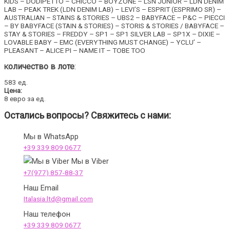
KIDS – DODIPETTO – CHICCO – BOYZONE – LSN JUNIOR – LDN DENIM
LAB – PEAK TREK (LDN DENIM LAB) – LEVI’S – ESPRIT (ESPRIMO SR) –
AUSTRALIAN – STAINS & STORIES – UBS2 – BABYFACE – P&C – PIECCI
– BY BABYFACE (STAIN & STORIES) – STORIS & STORIES / BABYFACE –
STAY & STORIES – FREDDY – SP1 – SP1 SILVER LAB – SP1X – DIXIE –
LOVABLE BABY – EMC (EVERYTHING MUST CHANGE) – YCLU’ –
PLEASANT – ALICE PI – NAME IT – TOBE TOO
оличество в лоте
:
К
583 ед.
Цена:
8 евро за ед.
Остались вопросы? Свяжитесь с нами:
Мы в WhatsApp
+39 339 809 0677
Мы в Viber
+7(977) 857-88-37
Наш Email
Italasia.ltd@gmail.com
Наш телефон
+39 339 809 0677